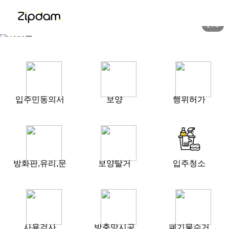
2
/
4
입주민동의서
보양
행위허가
방화판,유리,문
보양탈거
입주청소
사용검사
방충망시공
폐기물수거